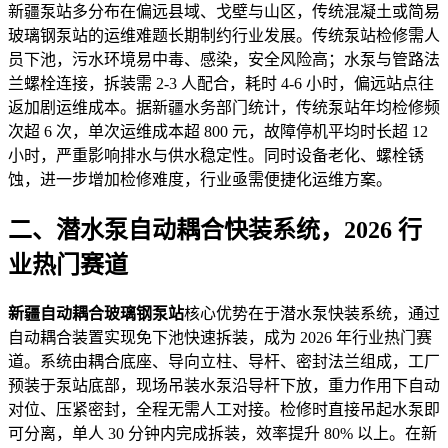
新疆泵站多分布在偏远县域、戈壁与山区，传统混凝土或简易
玻璃钢泵站的
运维难题长期制约行业
发展。传统泵站检修需人
员下池，污水环境易中毒、感染，安全风险高；水泵与管路法
兰螺栓连接，拆装需 2-3 人配合，耗时 4-6 小时，偏远站点往
返加剧运维成本。据新疆水务部门统计，传统泵站年均检修频
次超 6 次，单次运维成本超 800 元，故障停机平均时长超 12
小时，严重影响排水与供水稳定性。同时设备老化、螺栓锈
蚀，进一步增加检修难度，行业亟需便捷化运维方案。
二、潜水泵自动耦合快装系统，2026
行
业热门赛道
新疆自动耦合玻璃钢泵站
核心优势在于潜水泵快装系统，通过
自动耦合装置实现免下池快速拆装，成为 2026 年行业热门赛
道。系统由耦合底座、导向立柱、导杆、密封法兰组成，工厂
预装于泵站底部，现场吊装水泵沿导杆下放，重力作用下自动
对位、压紧密封，全程无需人工对接。检修时直接吊起水泵即
可分离，单人 30 分钟内完成拆装，效率提升 80% 以上。在新