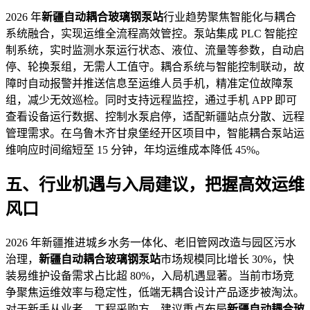
2026 年
新疆自动耦合玻璃钢泵站
行业趋势聚焦智能化与耦合
系统融合，实现运维全流程高效管控。泵站集成 PLC 智能控
制系统，实时监测水泵运行状态、液位、流量等参数，自动启
停、轮换泵组，无需人工值守。耦合系统与智能控制联动，故
障时自动报警并推送信息至运维人员手机，精准定位故障泵
组，减少无效巡检。同时支持远程监控，通过手机 APP 即可
查看设备运行数据、控制水泵启停，适配新疆站点分散、远程
管理需求。在乌鲁木齐甘泉堡经开区项目中，智能耦合泵站运
维响应时间缩短至 15 分钟，年均运维成本降低 45%。
五、行业机遇与入局建议，把握高效运维
风口
2026 年新疆推进城乡水务一体化、老旧管网改造与园区污水
治理，
新疆自动耦合玻璃钢泵站
市场规模同比增长 30%，快
装易维护设备需求占比超 80%，入局机遇显著。当前市场竞
争聚焦运维效率与稳定性，低端无耦合设计产品逐步被淘汰。
对于新手从业者、工程采购方，建议重点布局
新疆自动耦合玻