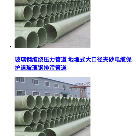
玻璃钢缠绕压力管道 地埋式大口径夹砂电缆保
护道玻璃钢排污管道