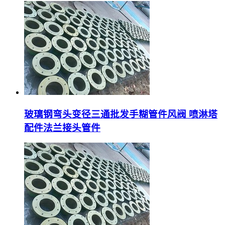
玻璃钢弯头变径三通批发手糊管件风阀 喷淋塔
配件法兰接头管件