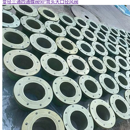
变径三通四通蝶阀90°弯头大口径风阀