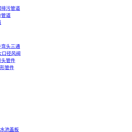
钢排污管道
砂管道
道
件弯头三通
大口径风阀
接头管件
形管件
水池盖板