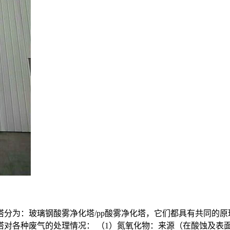
塔分为：玻璃钢酸雾净化塔/pp酸雾净化塔，它们都具有共同的
塔对各种废气的处理情况： （1）氮氧化物：来源（在酸蚀及表