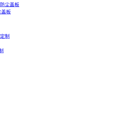
防尘盖板
尘盖板
定制
制