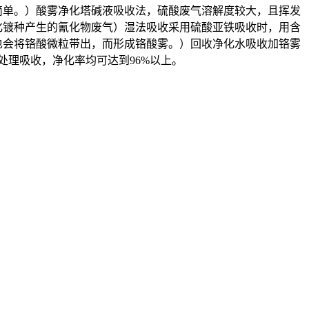
简单。）酸雾净化塔碱液吸收法，硫酸废气溶解度较大，且挥发
化镀种产生的氰化物废气）湿法吸收采用硫酸亚铁吸收时，用含
也会将铬酸微粒带出，而形成铬酸雾。）回收净化水吸收加铬雾
处理吸收，净化率均可达到96%以上。