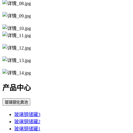
产品中心
玻璃钢化粪池
玻璃钢储罐3
玻璃钢储罐2
玻璃钢储罐1