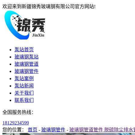
欢迎来到新疆锦秀玻璃钢有限公司官方网站!
泵站首页
玻璃钢泵站
玻璃钢管道
玻璃钢管件
泵站案例
泵站新闻
关于我们
联系我们
全国服务热线：
18129234599
您的位置：
首页
-
玻璃钢管件
-
玻璃钢管道管件 脱硫除尘排