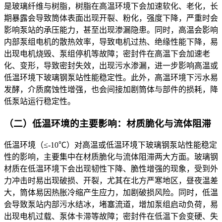
是玻璃纤维与树脂，树脂在高温环境下会加速软化、老化，长
期暴露会导致筒体表面出现开裂、粉化，强度下降，严重时会
影响泵站的承压能力，甚至出现渗漏隐患。同时，高温会影响
内部泵组电机的散热效率，导致电机过热、绝缘性能下降，易
出现电机烧毁、泵组停机等故障；密封件在高温下会加速老
化、变形，导致密封失效，出现污水渗漏，进一步影响高温或
低温环境下玻璃钢泵站性能稳定性。此外，高温环境下污水易
发酵，介质腐蚀性增强，也会间接加剧筒体与部件的损耗，降
低泵站运行稳定性。
（二）低温环境的主要影响：材质脆化与流体阻滞
低温环境（≤-10℃）对高温或低温环境下玻璃钢泵站性能稳定
性的影响，主要集中在材质脆化与流体阻滞两大方面。玻璃钢
材质在低温环境下会出现韧性下降、脆性增强的现象，受到外
力冲击时易出现破损、开裂，尤其在北方严寒地区，昼夜温差
大，筒体易因热胀冷缩产生应力，加剧破损风险。同时，低温
会导致泵站内部污水结冰，堵塞流道，增加泵组启动负荷，易
出现电机过载、泵体卡滞等故障；密封件在低温下会变硬、失