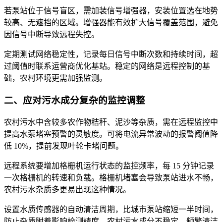
若泵站位于
信号盲区
，需加装信号增强器，安装位置选在地势
较高、无遮挡的区域。增强器能有效扩大信号覆盖范围，避免
因信号中断导致远程失控。
定期测试网络稳定性，记录每日信号中断次数和持续时间，超
过阈值时联系运营商优化基站。稳定的网络是远程控制的基
础，农村环境更需加强监测。
二、应对污水成分复杂的监控调整
农村污水中含较多农作物秸秆、泥沙等杂质，需在远程监控中
提高水泵堵塞预警的灵敏度。可将电流异常波动的报警阈值降
低 10%，提前发现叶轮卡堵问题。
远程系统要增加格栅机运行状态的监控频率，每 15 分钟记录
一次格栅机的转速和负载。格栅机堵塞会导致泵站进水不畅，
农村污水杂质多更易出现这种情况。
设置水质传感器的自动清洁周期，比城市泵站缩短一半时间，
防止杂质附着影响检测精度。农村污水成分不稳定，频繁清洁