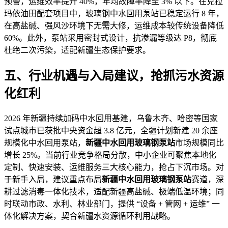
预警，运维效率提升 40%，年均故障率降至 3% 以下。在克拉
玛依油田配套项目中，玻璃钢中水回用泵站已稳定运行 8 年，
在高盐碱、强风沙环境下无需大修，运维成本较传统设备降低
60%。此外，泵站采用密封式设计，抗渗漏等级达 P8，彻底
杜绝二次污染，适配新疆生态保护要求。
五、行业机遇与入局建议，抢抓污水资源
化红利
2026 年新疆持续加码中水回用基建，乌鲁木齐、哈密等国家
试点城市已获批中央资金超 3.8 亿元，全疆计划新建 20 余座
规模化中水回用泵站，
新疆中水回用玻璃钢泵站
市场规模同比
增长 25%。当前行业竞争格局分散，中小企业可聚焦本地化
定制、快速安装、运维服务三大核心能力，抢占下沉市场。对
于新手入局，建议重点布局
新疆中水回用玻璃钢泵站
赛道，深
耕过滤消毒一体化技术，适配新疆高盐碱、极端低温环境；同
时联动市政、水利、林业部门，提供 “设备 + 管网 + 运维” 一
体化解决方案，契合新疆水资源循环利用战略。