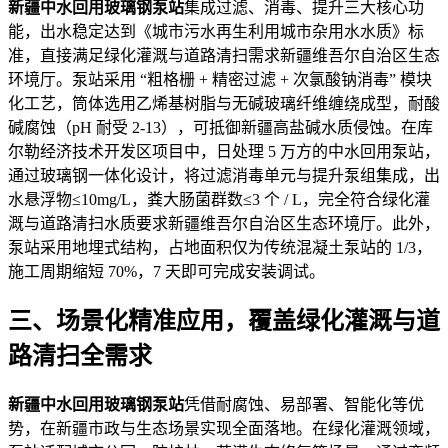
新疆中水回用玻璃钢泵站
集成过滤、消毒、提升三大核心功
能，出水稳定达到《城市污水再生利用城市杂用水水质》标
准，直接满足绿化灌溉与道路清扫需求新疆维吾尔自治区生态
环境厅。泵站采用 “粗格栅 + 精密过滤 + 次氯酸钠消毒” 模块
化工艺，筒体选用乙烯基树脂与无碱玻璃纤维缠绕成型，耐酸
碱腐蚀（pH 耐受 2-13），可抵御新疆高盐碱水质侵蚀。在库
尔勒经济技术开发区项目中，日处理 5 万方的中水回用泵站，
通过玻璃钢一体化设计，将过滤消毒单元与提升泵组集成，出
水悬浮物≤10mg/L，粪大肠菌群数≤3 个 / L，完全符合绿化灌
溉与道路清扫水质要求新疆维吾尔自治区生态环境厅。此外，
泵站采用地埋式结构，占地面积仅为传统混凝土泵站的 1/3，
施工周期缩短 70%，7 天即可完成安装调试。
三、场景化精准应用，覆盖绿化灌溉与道
路清扫全需求
新疆中水回用玻璃钢泵站
凭借耐腐蚀、易部署、智能化等优
势，在新疆市政与生态场景实现全面落地。在绿化灌溉领域，