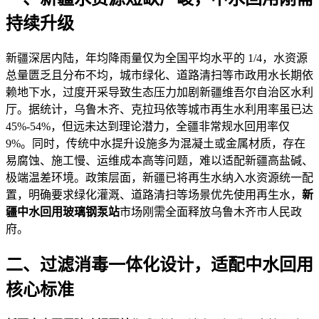
持续升级
新疆深居内陆，年均降雨量仅为全国平均水平的 1/4，水资源
总量匮乏
且分布不均，城市绿化、道路清扫等市政用水长期依
赖地下水，过度开采导致生态压力加剧新疆维吾尔自治区水利
厅。据统计，乌鲁木齐、克拉玛依等城市再生水利用率虽已达
45%-54%，但远未达到理论潜力，全疆非常规水回用率仅
9%。同时，传统中水提升设施多为混凝土或金属材质，存在
易腐蚀、施工慢、运维成本高等问题，难以适配新疆高盐碱、
极端温差环境。政策层面，新疆已将再生水纳入水资源统一配
置，明确要求绿化灌溉、道路清扫等场景优先使用再生水，
新
疆中水回用玻璃钢泵站
市场刚需全面释放乌鲁木齐市人民政
府。
二、过滤消毒一体化设计，适配中水回用
核心标准