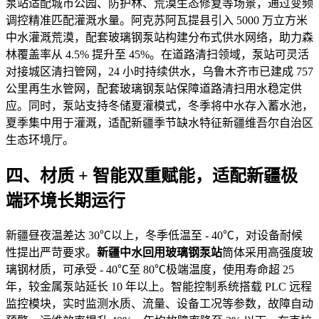
泵站适配城市公园、防护林、荒漠生态修复等场景，通过变频
调控精准匹配灌溉水量。阿克苏阿瓦提县引入 5000 万立方米
中水灌溉荒漠，配套玻璃钢泵站构建分布式供水网络，助力森
林覆盖率从 4.5% 提升至 45%。在道路清扫领域，泵站可灵活
对接城区清扫管网，24 小时持续供水，乌鲁木齐市已建成 757
公里再生水管网，配套玻璃钢泵站保障道路清扫用水稳定供
应。同时，泵站支持冬储夏灌模式，冬季将中水存入蓄水池，
夏季集中用于灌溉，适配新疆季节缺水特征新疆维吾尔自治区
生态环境厅。
四、材质 + 智能双重赋能，适配新疆极
端环境长期运行
新疆昼夜温差达 30℃以上，冬季低温至 - 40℃，对设备耐候
性提出严苛要求。
新疆中水回用玻璃钢泵站
筒体采用高强度玻
璃钢材质，可承受 - 40℃至 80℃极端温度，使用寿命超 25
年，较金属泵站延长 10 年以上。智能控制系统搭载 PLC 远程
监控模块，实时监测水质、流量、设备工况等参数，故障自动