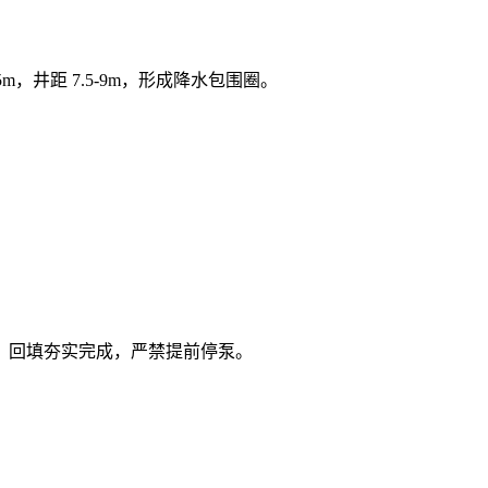
5m，井距 7.5-9m，形成降水包围圈。
、回填夯实完成，严禁提前停泵。