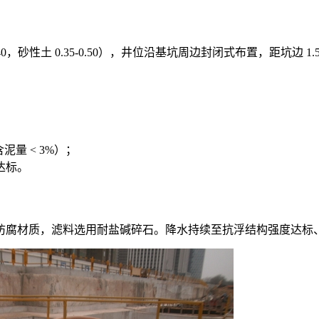
，砂性土 0.35-0.50），井位沿基坑周边封闭式布置，距坑边 1.
泥量 < 3%）；
达标。
防腐材质，滤料选用耐盐碱碎石。降水持续至抗浮结构强度达标