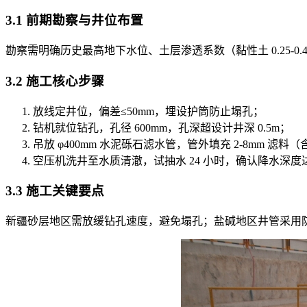
3.1 前期勘察与井位布置
勘察需明确历史最高地下水位、土层渗透系数（黏性土 0.25-0.40
3.2 施工核心步骤
放线定井位，偏差≤50mm，埋设护筒防止塌孔；
钻机就位钻孔，孔径 600mm，孔深超设计井深 0.5m；
吊放 φ400mm 水泥砾石滤水管，管外填充 2-8mm 滤料（含
空压机洗井至水质清澈，试抽水 24 小时，确认降水深度
3.3 施工关键要点
新疆砂层地区需放缓钻孔速度，避免塌孔；盐碱地区井管采用