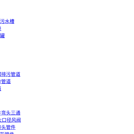
钢污水槽
绕
水罐
钢排污管道
砂管道
道
件弯头三通
大口径风阀
接头管件