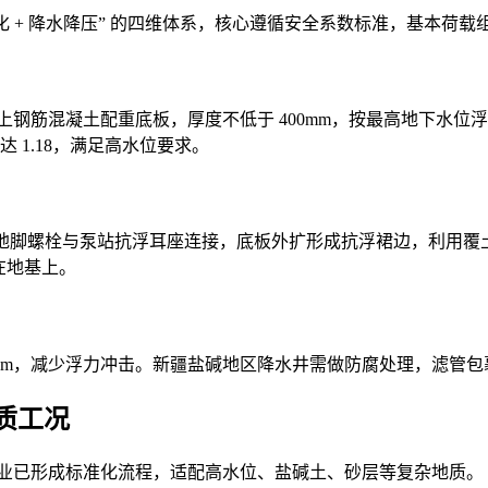
构强化 + 降水降压” 的四维体系，核心遵循安全系数标准，基本荷载组合
 及以上钢筋混凝土配重底板，厚度不低于 400mm，按最高地下水位
达 1.18，满足高水位要求。
，预埋地脚螺栓与泵站抗浮耳座连接，底板外扩形成抗浮裙边，利
 在地基上。
.5m，减少浮力冲击。新疆盐碱地区降水井需做防腐处理，滤管
质工况
疆行业已形成标准化流程，适配高水位、盐碱土、砂层等复杂地质。