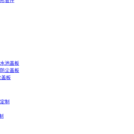
形管件
水池盖板
防尘盖板
尘盖板
定制
制