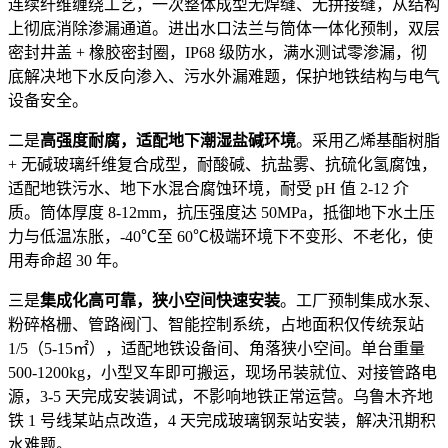
连续纤维缠绕工艺，一次整体成型无焊缝、无拼接缝，从结构
上彻底消除渗漏通道。进出水口法兰与筒体一体化预制，双层
密封井盖 + 橡胶密封圈，IP68 级防水，满水测试零渗漏，彻
底解决地下水反向渗入、污水外漏难题，保护地铁结构与电气
设备安全。
二是
高强度耐腐，适配地下潮湿盐碱环境
。采用乙烯基酯树脂
+ 无碱玻璃纤维复合成型，耐酸碱、抗盐雾、抗硫化氢腐蚀，
适配地铁污水、地下水混合腐蚀环境，耐受 pH 值 2-12 介
质。筒体厚度 8-12mm，抗压强度达 50MPa，抵御地下水土压
力与低温冻胀，-40℃至 60℃极端环境下不变形、不老化，使
用寿命超 30 年。
三是
集成化高可靠，狭小空间快速安装
。工厂预制集成水泵、
粉碎格栅、管路阀门、智能控制系统，占地面积仅传统泵站
1/5（5-15㎡），适配地铁设备间、角落狭小空间。单台重量
500-1200kg，小型叉车即可搬运，现场吊装就位、对接管路电
源，3-5 天完成安装调试，不影响地铁正常运营。乌鲁木齐地
铁 1 号线某站点改造，4 天完成玻璃钢泵站安装，解决汛期积
水难题。