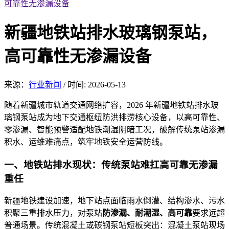
可靠性无渗漏设备
新疆地铁站排水玻璃钢泵站，
高可靠性无渗漏设备
来源：
行业新闻
/
时间: 2026-05-13
随着
新疆城市轨道交通网络扩容，2026 年新疆地铁站排水玻
璃钢泵站成为地下交通枢纽防洪排涝核心设备，以高可靠性、
零渗漏、智能预警适配地铁潮湿阴暗工况，破解传统泵站渗漏
积水、运维难痛点，筑牢地铁安全运营防线。
一、地铁站排水现
状：传统泵站难扛高可靠无渗漏
重任
新疆
地铁建
设加速，地下站点面临雨水倒灌、结构渗水、污水
积聚三重排水压力，对泵站
防渗
漏、耐潮湿、高可靠
要求远超
普通场景。传
统混凝土或碳钢泵站短板突出：混凝土泵站现场