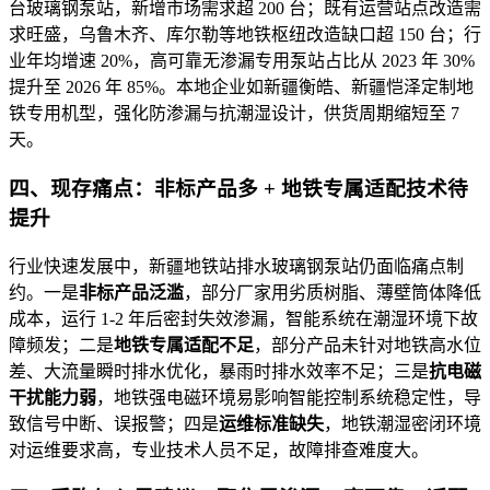
台玻璃钢泵站，新增市场需求超 200 台；既有运营站点改造需
求旺盛，乌鲁木齐、库尔勒等地铁枢纽改造缺口超 150 台；行
业年均增速 20%，高可靠无渗漏专用泵站占比从 2023 年 30%
提升至 2026 年 85%。本地企业如新疆衡皓、新疆恺泽定制地
铁专用机型，强化防渗漏与抗潮湿设计，供货周期缩短至 7
天。
四、现存痛点：非标产品多 + 地铁专属适配技术待
提升
行业快速发展中，新疆地铁站排水玻璃钢泵站仍面临痛点制
约。一是
非标产品泛滥
，部分厂家用劣质树脂、薄壁筒体降低
成本，运行 1-2 年后密封失效渗漏，智能系统在潮湿环境下故
障频发；二是
地铁专属适配不足
，部分产品未针对地铁高水位
差、大流量瞬时排水优化，暴雨时排水效率不足；三是
抗电磁
干扰能力弱
，地铁强电磁环境易影响智能控制系统稳定性，导
致信号中断、误报警；四是
运维标准缺失
，地铁潮湿密闭环境
对运维要求高，专业技术人员不足，故障排查难度大。