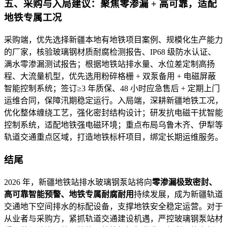
五、采购与入局建议：聚焦零渗漏 + 高可靠，适配
地铁专属工况
采购端，优先选择新疆本地有地铁项目案例、规模化生产能力
的厂家，核验玻璃钢材质耐腐检测报告、IP68 级防水认证、
满水零渗漏测试报告；根据地铁站排水量、水位差定制高扬
程、大流量机型，优先选用粉碎格栅 + 双泵备用 + 电磁屏蔽
智能控制系统；签订≥3 年质保、48 小时应急售后 + 定期上门
运维合同，保障汛期稳定运行。入局端，深耕新疆地铁工况，
优化整体缠绕工艺，强化密封结构设计；研发抗电磁干扰智能
控制系统，适配地铁强电磁环境；重点布局乌鲁木齐、伊犁等
轨道交通重点区域，打造地铁标杆项目，绑定长期运维服务。
结尾
2026 年，新疆地铁站排水玻璃钢泵站将向
零渗漏极致密封、
高可靠智能预警、地铁专属耐腐耐用
持续发展，成为新疆轨道
交通地下空间排水的标配设备，支撑地铁安全稳定运营。对于
从业者与采购方，紧抓轨道交通建设机遇，严控玻璃钢泵站材