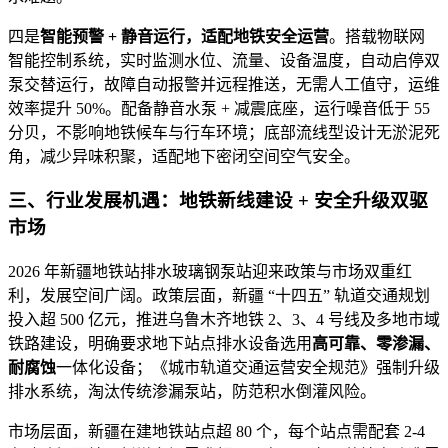
四是
智能预警 + 静音运行，适配地铁安全运营
。搭载物联网
智能控制系统，实时监测水位、流量、设备温度，自动启停双
泵交替运行，故障自动报警并远程推送，无需人工值守，运维
效率提升 50%。配备静音水泵 + 减震底座，运行噪音低于 55
分贝，不影响地铁候车与行车环境；底部流线型设计无淤泥死
角，减少异味积聚，适配地下密闭空间空气安全。
三、行业发展机遇：地铁新线建设 + 安全升级双驱
市场
2026 年新疆地铁站排水玻璃钢泵站迎来政策与市场双重红
利，发展空间广阔。政策层面，新疆 “十四五” 轨道交通规划
投入超 500 亿元，推进乌鲁木齐地铁 2、3、4 号线及多地市域
铁路建设，明确要求地下站点排水设备选用
高可靠、零渗漏、
耐腐蚀
一体化设备；《城市轨道交通运营安全规范》强制升级
排水系统，淘汰传统渗漏泵站，防范积水倒灌风险。
市场层面，新疆在建地铁站点超 80 个，每个站点需配套 2-4