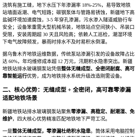
浇筑有施工缝，地下水压下年渗漏率 18%-25%，易导致地铁
站墙面返潮、电气短路；碳钢泵体与管路易锈蚀，新疆地下高
盐碱环境加速腐蚀，3-5 年穿孔渗漏，污水渗入隧道威胁行车
安全；设备笨重需大型机械吊装，地铁站点空间狭小、吊装口
受限，安装周期超 30 天且风险高；依赖人工巡检，潮湿环境
下电气故障频发，暴雨时排水不及时易积水倒灌。
据乌
鲁木齐
地铁运维数据，传统泵站渗漏引发的设备故障占比
达 60%，年均维修成本超 12 万元，汛期积水隐患突出。新疆
地铁站排水玻璃钢泵站凭借
整体
无缝成型、
全密闭耐腐、高可
靠智能运行
优势，成为地铁排水系统升级改造刚需设备。
二、核心优势：无缝成型 + 全密闭，高可靠零渗漏
适配地铁场景
新疆地铁站排水玻璃钢泵站聚焦
零渗漏、高稳定、耐潮湿、免
维护
，四大核心优势精准匹配地铁地下严苛工况。
一是
整体无缝成型，零渗漏杜绝积水隐患
。筒体采用电脑控制